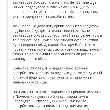
Бармгерціге Брюдер
(Krankenhaus der Barmherzigen
Brüder)
подарувало львівському ОХМАТДИТу
неонатальні інкубатори, апарат ШВЛ для немовлят,
дитяче харчування та засоби гігієни.
До Львова цю допомогу привіз особисто завідувач
відділення педіатрії та неонаталогії госпіталю
Бармгерціге Брюдер доктор Ганс Петер Ваґентрістль
та в присутності Почесного віце-консула Христини
Кулик передав обладнання. Доктору Ваґентрістлю
провели невелику екскурсію основними відділеннями
лікарні та ознайомили з особливостями роботи
закладу в часи війни.
Колектив ОХМАТДИТу надзвичайно вдячний
австрійським колегам за підтримку, адже завдяки цій
допомозі буде нагода врятувати не одне життя
маленьких українців.
На цьому зв’язки між лікарнями не припинятимуться,
а Почесне консульство й надалі сприятиме в
налагодженні співпраці між українськими та
австрійськими установами та підтримуватиме