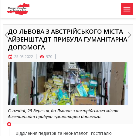
menu
ДО ЛЬВОВА З АВСТРІЙСЬКОГО МІСТА
АЙЗЕНШТАДТ ПРИБУЛА ГУМАНІТАРНА
ДОПОМОГА
25.03.2022
970
event
visibility
Сьогодні, 25 березня, до Львова з австрійського міста
Айзенштадт прибула гуманітарна допомога.
Відділення педіатрії та неонаталогії госпіталю