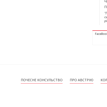
Ц
П
"
с
р
FaceBoo
ПОЧЕСНЕ КОНСУЛЬСТВО
ПРО АВСТРІЮ
КО