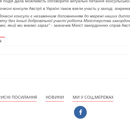
я подія дала можливість обговорити актуальні питання консульської д
очесні консули Австрії в Україні також взяли участь у заході, зокрем
Почесні консули є незамінним доповненням до мережі наших дип
віту без їхньої добровільної участі робота Міністерства закорд
івні, який ми маємо зараз"
- зазначив Мініст закордонних справ Авс
k
РИСНІ ПОСИЛАННЯ
НОВИНИ
МИ У СОЦ.МЕРЕЖАХ