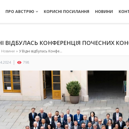
ПРО АВСТРІЮ
КОРИСНІ ПОСИЛАННЯ
НОВИНИ
КОН
НІ ВІДБУЛАСЬ КОНФЕРЕНЦІЯ ПОЧЕСНИХ КОН
Новини
У Відні відбулась Конференція Почесних консулів
04.2024
798
visibility