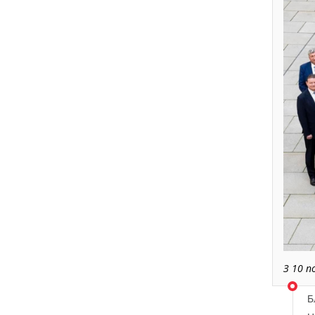
З 10 п
Б