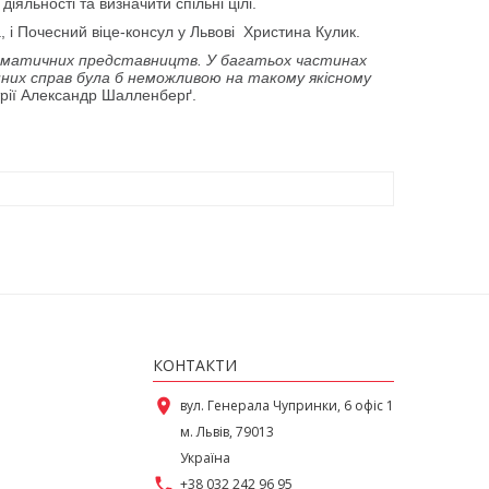
іяльності та визначити спільні цілі.
а, і Почесний віце-консул у Львові Христина Кулик.
ломатичних представництв. У багатьох частинах
онних справ була б неможливою на такому якісному
трії Александр Шалленберґ.
КОНТАКТИ
place
вул. Генерала Чупринки, 6 офіс 1
м. Львів, 79013
Україна
call
+38 032 242 96 95